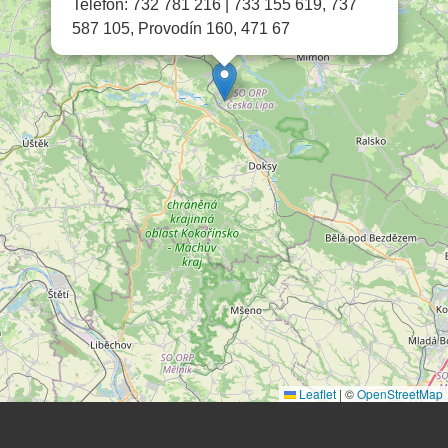
Telefon: 732 781 216 | 733 155 619, 737
587 105, Provodín 160, 471 67
Leaflet
|
©
OpenStreetMap